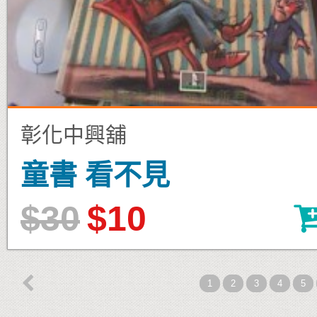
彰化中興舖
童書 看不見
$30
$10

1
2
3
4
5