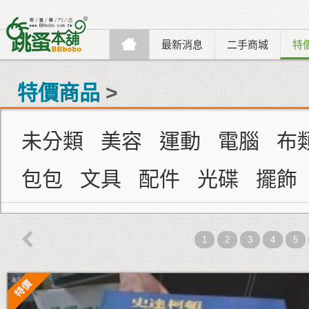
最新消息
二手商城
特
特價商品
>
未分類
美容
運動
電腦
布
包包
文具
配件
光碟
擺飾

1
2
3
4
5