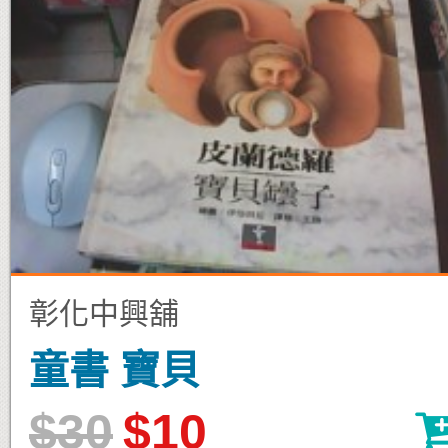
彰化中興舖
童書 寶貝
$30
$10