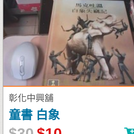
彰化中興舖
童書 白象
$30
$10