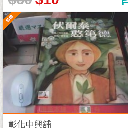
彰化中興舖