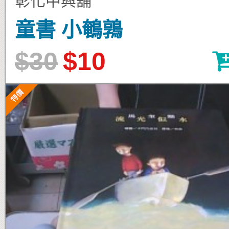
彰化中興舖
童書 小鵪鶉
$30
$10