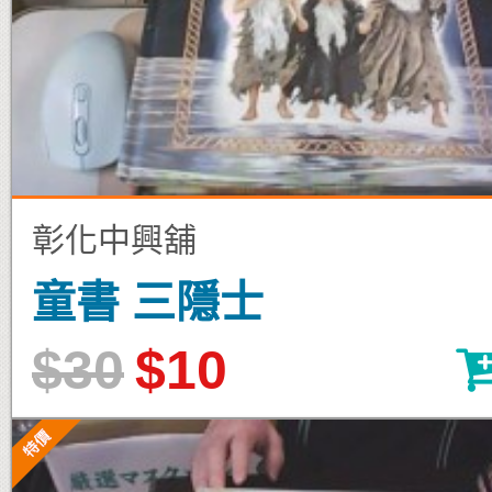
彰化中興舖
童書 三隱士
$30
$10