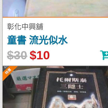
彰化中興舖
童書 流光似水
$30
$10