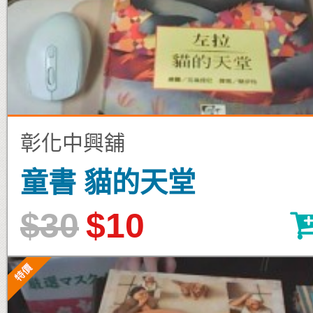
彰化中興舖
童書 貓的天堂
$30
$10