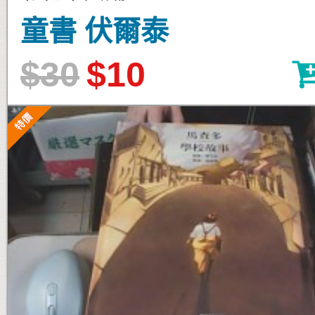
童書 伏爾泰
$30
$10