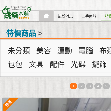
最新消息
二手商城
特
特價商品
>
未分類
美容
運動
電腦
布
包包
文具
配件
光碟
擺飾
1
2
3
4
5