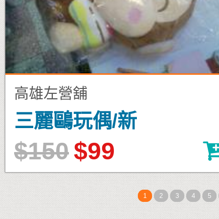
高雄左營舖
三麗鷗玩偶/新
$150
$99
1
2
3
4
5