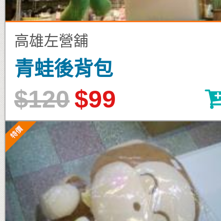
高雄左營舖
青蛙後背包
$120
$99