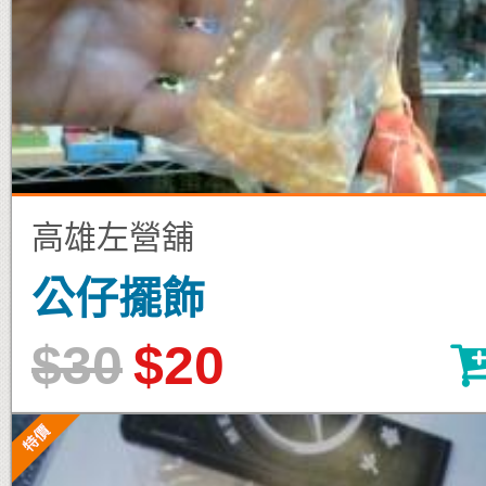
高雄左營舖
公仔擺飾
$30
$20