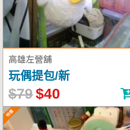
高雄左營舖
玩偶提包/新
$79
$40