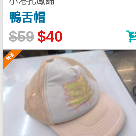
小港孔鳳舖
鴨舌帽
$59
$40