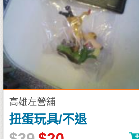
高雄左營舖
扭蛋玩具/不退
$39
$20