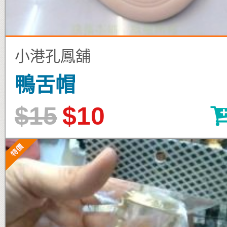
小港孔鳳舖
鴨舌帽
$15
$10