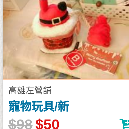
高雄左營舖
寵物玩具/新
$98
$50