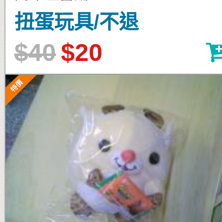
扭蛋玩具/不退
$40
$20