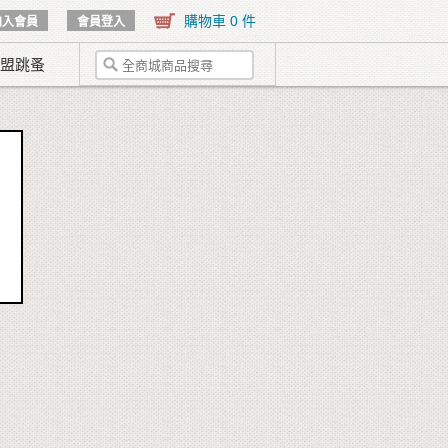
購物車 0 件
加入會員
會員登入
盟跳蚤
區域
地區
店舖
售價
~
搜尋
關閉