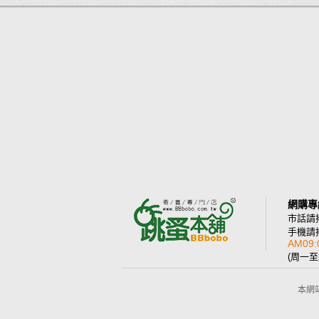
網購專
市話請
手機請
AM09:
(周一
本網站