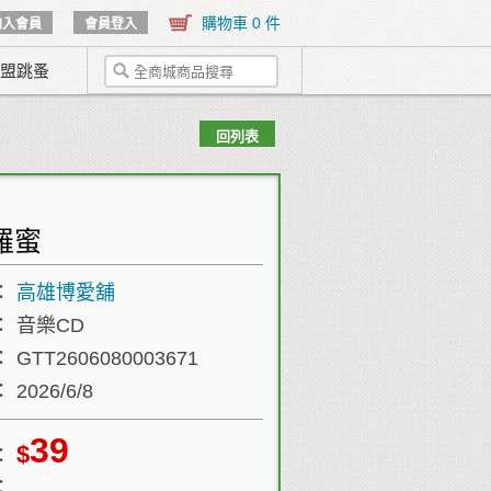
購物車 0 件
加入會員
會員登入
盟跳蚤
區域
回列表
地區
店舖
售價
~
羅蜜
搜尋
關閉
：
高雄博愛舖
：
音樂CD
：
GTT2606080003671
：
2026/6/8
39
$
：
：