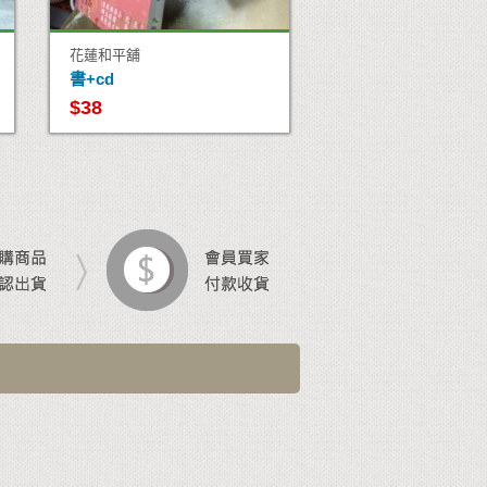
花蓮和平舖
書+cd
$38