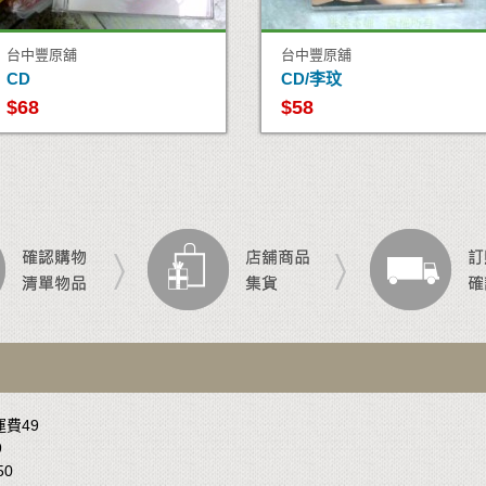
台中豐原舖
台中豐原舖
CD
CD/李玟
$68
$58
運費49
9
50