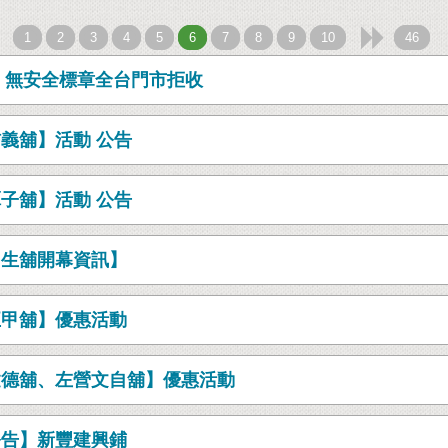

1
2
3
4
5
6
7
8
9
10
46
品] 無安全標章全台門市拒收
義舖】活動 公告
子舖】活動 公告
民生舖開幕資訊】
五甲舖】優惠活動
建德舖、左營文自舖】優惠活動
公告】新豐建興鋪