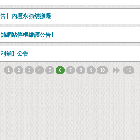
公告】內壢永強舖搬遷
本舖網站停機維護公告】
勝利舖】公告

1
2
3
4
5
6
7
8
9
10
46