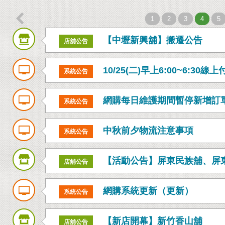

1
2
3
4
5
【中壢新興舖】搬遷公告
店舖公告
10/25(二)早上6:00~6:30線
系統公告
網購每日維護期間暫停新增訂
系統公告
中秋前夕物流注意事項
系統公告
【活動公告】屏東民族舖、屏
店舖公告
網購系統更新（更新）
系統公告
【新店開幕】新竹香山舖
店舖公告